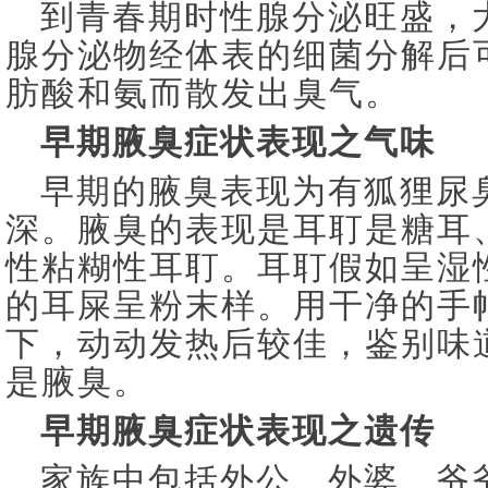
到青春期时性腺分泌旺盛，
腺分泌物经体表的细菌分解后
肪酸和氨而散发出臭气。
早期腋臭症状表现之气味
早期的腋臭表现为有狐狸尿
深。腋臭的表现是耳耵是糖耳
性粘糊性耳耵。耳耵假如呈湿
的耳屎呈粉末样。用干净的手
下，动动发热后较佳，鉴别味
是腋臭。
早期腋臭症状表现之遗传
家族中包括外公、外婆、爷