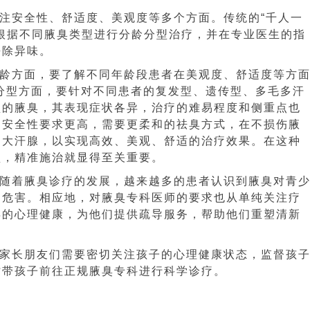
安全性、舒适度、美观度等多个方面。传统的“千人一
根据不同腋臭类型进行分龄分型治疗，并在专业医生的指
去除异味。
方面，要了解不同年龄段患者在美观度、舒适度等方
分型方面，要针对不同患者的复发型、遗传型、多毛多汗
型的腋臭，其表现症状各异，治疗的难易程度和侧重点也
的安全性要求更高，需要更柔和的祛臭方式，在不损伤腋
常大汗腺，以实现高效、美观、舒适的治疗效果。在这种
型，精准施治就显得至关重要。
着腋臭诊疗的发展，越来越多的患者认识到腋臭对青
的危害。相应地，对腋臭专科医师的要求也从单纯关注疗
年的心理健康，为他们提供疏导服务，帮助他们重塑清新
长朋友们需要密切关注孩子的心理健康状态，监督孩
时带孩子前往正规腋臭专科进行科学诊疗。