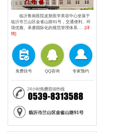
临沂鲁南医院皮肤医学美容中心坐落于
临沂市兰山区金雀山路91号，交通便利、环
境优雅。承袭国际化的规范管理体系......
[详
面
情]
免费挂号
QQ咨询
专家预约
少
子